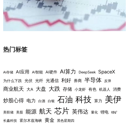
热门标签
AI算力
SpaceX
AI应用
AI硬件
AI智能
DeepSeek
AI存储
半导体
利好
光通信
光伏
光纤
券商
为什么下跌
反弹
大跌
商业航天
大盘
存储
大A
有色
消费
小龙虾
机器人
美伊
科技
石油
炒股心得
电力
算力
白酒
白银
芯片
航天
能源
英伟达
锂电
美联储
美股
量化
锂矿
黄金
霍尔木兹海峡
长鑫科技
黑色星期四