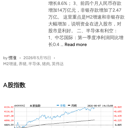
增长8.6%； 3、前四个月人民币存款
增加14万亿元，非银存款增加了2.47
万亿。 这里重点是M2增速和非银存款
大幅增加，说明资金在进入股市，对
股市是利好。 二、半导体有利空：
1、中芯国际：第一季度净利润同比增
大
长0.4 …
Read more
盘
在
by
愣涨
•
2026年5月15日
•
M2增速
,
养猪
,
半导体
,
猪肉
,
英伟达
连
续
上
A股指数
涨
以
后
，
昨
天
出