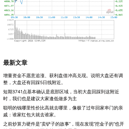
现
了
放
量
大
跌
，
那
么
最新文章
这
根
增量资金不愿意追涨、获利盘借冲高兑现。说明大盘还有调
断
整，大盘还有回踩5日线附近。
头
短期3741点基本确认是底部区域，当初大盘回踩到这附近
铡
时，我们也是建议大家逢低做多为主
刀
聪明的钱哪里性价比高就去哪里，像极了过年回家串门的亲
是
戚：谁家红包大就去谁家。
不
是
之前炒算力硬件是”卖铲子的故事”，现在发现”挖金子的”也开