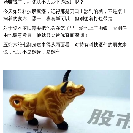
意
始赚钱了，那凭啥不去炒下游应用呢？
味
今天如果科技股疯涨，记得那是刀口上舔到的糖，不是桌上
着
摆着的宴席。舔一口尝尝鲜可以，但别想着打包带走！
行
对于资本依旧需要把他关在笼子里，给他上了枷锁，否则任
情
由他肆意发展，他就只会带你直面深渊！
结
束
五穷六绝七翻身这事得从两面看，对持有科技硬件的朋友来
了
说，七月不是翻身，是翻车
呢
？