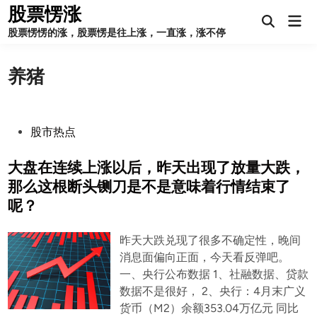
Skip
股票愣涨
Mai
to
Open
Men
股票愣愣的涨，股票愣是往上涨，一直涨，涨不停
Search
content
养猪
P
股市热点
o
s
大盘在连续上涨以后，昨天出现了放量大跌，
t
那么这根断头铡刀是不是意味着行情结束了
e
呢？
d
i
昨天大跌兑现了很多不确定性，晚间
n
消息面偏向正面，今天看反弹吧。
一、央行公布数据 1、社融数据、贷款
数据不是很好， 2、央行：4月末广义
货币（M2）余额353.04万亿元 同比