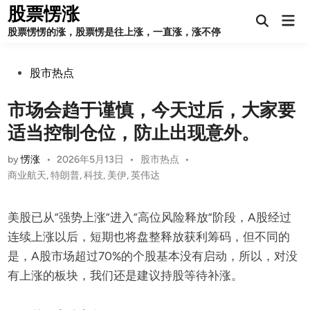
Skip
股票愣涨
Mai
to
Open
Men
股票愣愣的涨，股票愣是往上涨，一直涨，涨不停
Search
content
Posted
股市热点
in
市场会趋于谨慎，今天过后，大家要
适当控制仓位，防止出现意外。
Posted
by
愣涨
•
2026年5月13日
•
股市热点
•
in
商业航天
,
特朗普
,
科技
,
美伊
,
英伟达
美股已从”强势上涨”进入”高位风险释放”阶段，A股经过
连续上涨以后，短期也将盘整释放获利筹码，但不同的
是，A股市场超过70%的个股基本没有启动，所以，对没
有上涨的板块，我们还是建议持股等待补涨。