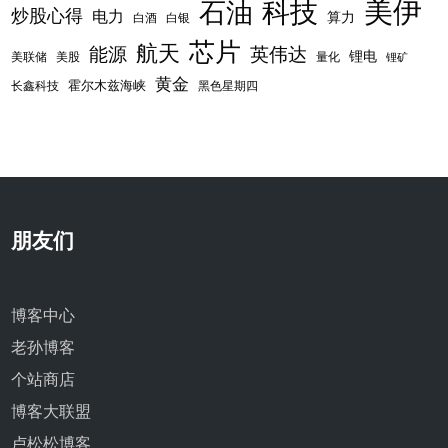
美伊
科技
石油
炒股心得
电力
算力
白酒
白银
芯片
航天
能源
英伟达
锂电
美联储
美股
量化
锂矿
黄金
霍尔木兹海峡
长鑫科技
黑色星期四
朋友们
博客中心
老孙博客
个站商店
博客大联盟
卢松松博客