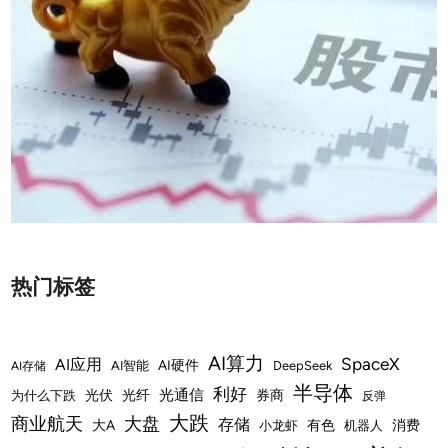
热门标签
AI算力
SpaceX
AI应用
AI硬件
AI智能
DeepSeek
AI存储
半导体
利好
光通信
光伏
光纤
券商
为什么下跌
反弹
大跌
商业航天
大盘
存储
大A
有色
消费
小龙虾
机器人