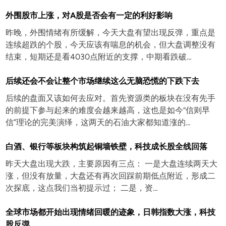
外围股市上涨，对A股是否会有一定的利好影响
昨晚，外围情绪有所缓解，今天大盘有望出现反弹，重点是
连续超跌的个股，今天应该有喘息的机会，但大盘调整没有
结束，短期还是看4030点附近的支撑，中期看跌破…
后续还会不会让整个市场继续这么无脑恐慌的下跌下去
后续的盘面又该如何去应对。首先资源类的板块在没有先手
的前提下参与起来的难度会越来越高，这也是如今“信则早
信”理论的完美演绎，这两天的石油大家都知道涨的…
白酒、银行等板块构筑起铜墙铁壁，科技成长股全线回落
昨天大盘出现大跌，主要原因有三点： 一是大盘连续两天大
涨，但没有放量，大盘还有再次回踩前期低点附近，形成二
次探底，这点我们当初提示过； 二是，资…
全球市场都开始出现情绪回暖的迹象，日韩指数大涨，科技
股反弹