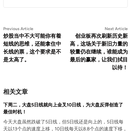
文
Previous
N
Previous Article
Next Article
article:
a
炒股当中不大可能你有着
创业板再次刷新历史新
章
短线的思维，还能拿住中
高，这场关于新旧力量的
导
长线的票，这个要求是不
较量仍在继续，谁能成为
航
是太高了。
最后的赢家，让我们拭目
以待！
相关文章
下周二，大盘5日线就向上金叉10日线，为大盘反弹创造了
最佳时机！
今天大盘虽然跌破了5日线，但5日线还是向上的，5日线每
天以13个点的速度上移，10日线每天以8.8个点的速度下移，