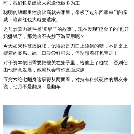
时，我们也是建议大家逢低做多为主
聪明的钱哪里性价比高就去哪里，像极了过年回家串门的亲
戚：谁家红包大就去谁家。
之前炒算力硬件是”卖铲子的故事”，现在发现”挖金子的”也开
始赚钱了，那凭啥不去炒下游应用呢？
今天如果科技股疯涨，记得那是刀口上舔到的糖，不是桌上
摆着的宴席。舔一口尝尝鲜可以，但别想着打包带走！
对于资本依旧需要把他关在笼子里，给他上了枷锁，否则任
由他肆意发展，他就只会带你直面深渊！
五穷六绝七翻身这事得从两面看，对持有科技硬件的朋友来
说，七月不是翻身，是翻车