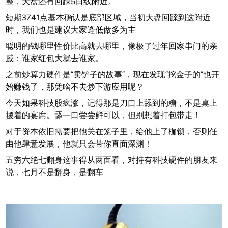
整，大盘还有回踩5日线附近。
短期3741点基本确认是底部区域，当初大盘回踩到这附近
时，我们也是建议大家逢低做多为主
聪明的钱哪里性价比高就去哪里，像极了过年回家串门的亲
戚：谁家红包大就去谁家。
之前炒算力硬件是”卖铲子的故事”，现在发现”挖金子的”也开
始赚钱了，那凭啥不去炒下游应用呢？
今天如果科技股疯涨，记得那是刀口上舔到的糖，不是桌上
摆着的宴席。舔一口尝尝鲜可以，但别想着打包带走！
对于资本依旧需要把他关在笼子里，给他上了枷锁，否则任
由他肆意发展，他就只会带你直面深渊！
五穷六绝七翻身这事得从两面看，对持有科技硬件的朋友来
说，七月不是翻身，是翻车