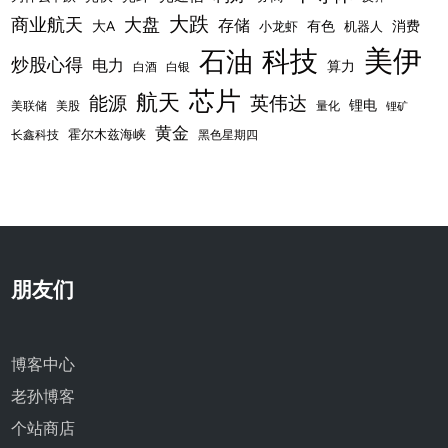
大跌
商业航天
大盘
存储
大A
有色
消费
小龙虾
机器人
美伊
科技
石油
炒股心得
电力
算力
白酒
白银
芯片
航天
能源
英伟达
锂电
美联储
美股
量化
锂矿
黄金
霍尔木兹海峡
长鑫科技
黑色星期四
朋友们
博客中心
老孙博客
个站商店