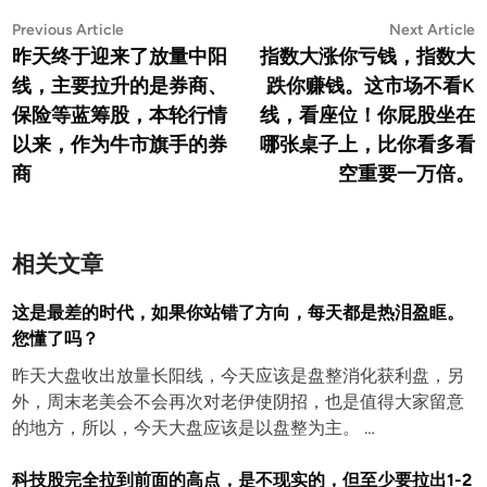
文
Previous
N
Previous Article
Next Article
article:
a
昨天终于迎来了放量中阳
指数大涨你亏钱，指数大
章
线，主要拉升的是券商、
跌你赚钱。这市场不看K
导
保险等蓝筹股，本轮行情
线，看座位！你屁股坐在
航
以来，作为牛市旗手的券
哪张桌子上，比你看多看
商
空重要一万倍。
相关文章
这是最差的时代，如果你站错了方向，每天都是热泪盈眶。
您懂了吗？
昨天大盘收出放量长阳线，今天应该是盘整消化获利盘，另
外，周末老美会不会再次对老伊使阴招，也是值得大家留意
的地方，所以，今天大盘应该是以盘整为主。 …
科技股完全拉到前面的高点，是不现实的，但至少要拉出1-2