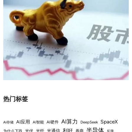
热门标签
AI算力
SpaceX
AI应用
AI硬件
AI智能
DeepSeek
AI存储
半导体
利好
光通信
光伏
光纤
券商
为什么下跌
反弹