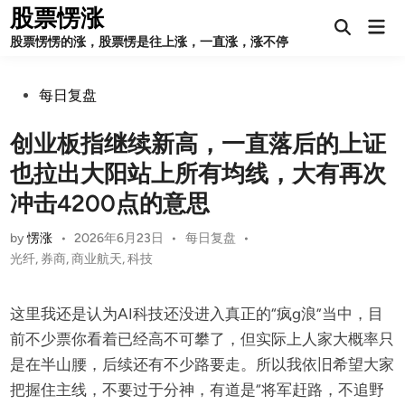
Skip
股票愣涨
Mai
to
Open
Men
股票愣愣的涨，股票愣是往上涨，一直涨，涨不停
Search
content
Posted
每日复盘
in
创业板指继续新高，一直落后的上证
也拉出大阳站上所有均线，大有再次
冲击4200点的意思
Posted
by
愣涨
•
2026年6月23日
•
每日复盘
•
in
光纤
,
券商
,
商业航天
,
科技
这里我还是认为AI科技还没进入真正的“疯g浪”当中，目
前不少票你看着已经高不可攀了，但实际上人家大概率只
是在半山腰，后续还有不少路要走。所以我依旧希望大家
把握住主线，不要过于分神，有道是“将军赶路，不追野