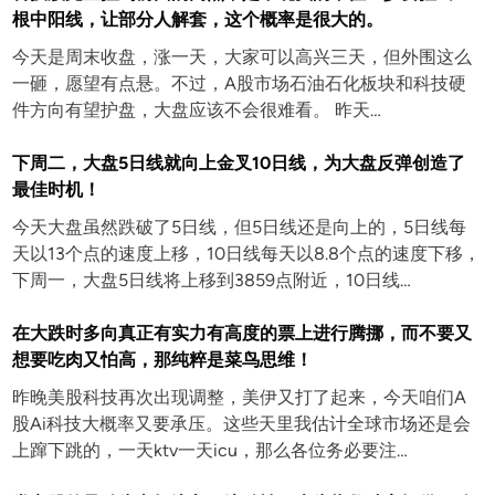
根中阳线，让部分人解套，这个概率是很大的。
今天是周末收盘，涨一天，大家可以高兴三天，但外围这么
一砸，愿望有点悬。不过，A股市场石油石化板块和科技硬
件方向有望护盘，大盘应该不会很难看。 昨天…
下周二，大盘5日线就向上金叉10日线，为大盘反弹创造了
最佳时机！
今天大盘虽然跌破了5日线，但5日线还是向上的，5日线每
天以13个点的速度上移，10日线每天以8.8个点的速度下移，
下周一，大盘5日线将上移到3859点附近，10日线…
在大跌时多向真正有实力有高度的票上进行腾挪，而不要又
想要吃肉又怕高，那纯粹是菜鸟思维！
昨晚美股科技再次出现调整，美伊又打了起来，今天咱们A
股Ai科技大概率又要承压。这些天里我估计全球市场还是会
上蹿下跳的，一天ktv一天icu，那么各位务必要注…