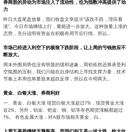
券商股的异动为市场注入了流动性，也为指数冲高提供了动
力
昨日大盘尾盘放量，我们收盘文章提示“该跌不跌，理应看
涨”。今日市场继续上行，量能进一步放大。这种放量上涨的
态势，充分说明有资金在积极布局节后行情。所以…
市场已经进入利空下的极致下跌阶段，让上周的亏钱效应不
断放大。
周末外围局势也没有明显的缓和迹象，周初依然还将承受利
空氛围的压制，我们只能在自身结构上寻找支撑力量，技术
节奏上本周也将要迎来超跌反弹，所以在今明两天…
黄金、白银大涨、券商利好
一、黄金、白银大涨 现货白银大涨超过7%，现货黄金大涨
近2%。另外，铂金、钯金、铜、铝等有色期货涨幅都超过
1%。 有色金属大涨，对A股市场相关黄金、白…
上周五美股继续无脑新高，而我们则又是一波大跌，给大伙