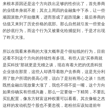
来根本原因还是这个方向跌出足够的性价比了，首先券商
的业绩本身就不差；其次上周四的金融集中下杀，让一些
顽固派散户开始撤离，进而形成了超跌现象；最后券商的
估值又来到了历史价格的底部。那么自然就引发一些资金
的抄底行为，而这个行为又被量化给捕捉到，于是才出现
了昨天大涨。
所以在我看来券商的大涨大概率是个很短线的行为，目前
还看不到这个方向的持续性有多强。有些人说“买券商就
是买科技”那就更是无稽之谈，现在有着大把的优质科技
企业放在那里，这些人却诱导着散户去券商，这是充分利
用了散户所谓的畏高心理，说白了是别有用心之谈！当然
既然金融出现放量大涨了，我也不得不提一嘴，这个方向
如果你确实有些感兴趣，那么一定要做一下精简，不要乱
买乱配置，像东方财富这种权重可以看看。其次像银之杰
这样的发动机型个股也不要忽视，老粉丝应该知道前年