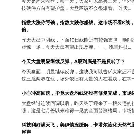
今天是周末收盘，涨一天，大家可以高兴三天，但外
技硬件方向有望护盘，大盘应该不会很难看。 昨天…
指数大涨你亏钱，指数大跌你赚钱。这市场不看K线
倍。
昨天大盘中阴线，下面10日线附近有较强支撑，晚间
虚惊一场，今天大盘有望出现反弹。 一、晚间科技…
今天大盘明显继续反弹，A股到底是不是反转了？
今天盘面，明显继续反弹，这块我可以告诉大家还不
这三瓜两枣在玩，场外依旧有大量的人在看戏，在等
小心冲高回落，毕竟大盘均线还没有修复完成，市场
大盘经过连续回调以后，昨天终于迎来了一根久违的报
涨，这是七月份以来难得一见的全面普涨格局，市场
科技利好满天飞，美伊情况缓解，卡塔尔液化天然气
尾声