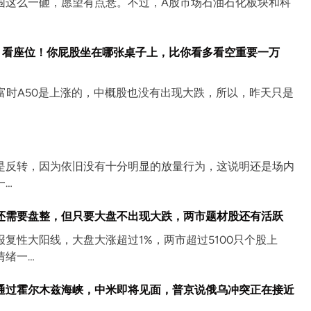
围这么一砸，愿望有点悬。不过，A股市场石油石化板块和科
，看座位！你屁股坐在哪张桌子上，比你看多看空重要一万
富时A50是上涨的，中概股也没有出现大跌，所以，昨天只是
是反转，因为依旧没有十分明显的放量行为，这说明还是场内
一…
还需要盘整，但只要大盘不出现大跌，两市题材股还有活跃
复性大阳线，大盘大涨超过1%，两市超过5100只个股上
情绪一…
通过霍尔木兹海峡，中米即将见面，普京说俄乌冲突正在接近