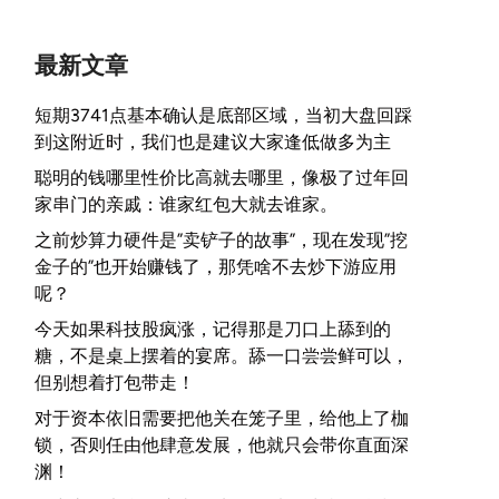
最新文章
短期3741点基本确认是底部区域，当初大盘回踩
到这附近时，我们也是建议大家逢低做多为主
聪明的钱哪里性价比高就去哪里，像极了过年回
家串门的亲戚：谁家红包大就去谁家。
之前炒算力硬件是”卖铲子的故事”，现在发现”挖
金子的”也开始赚钱了，那凭啥不去炒下游应用
呢？
今天如果科技股疯涨，记得那是刀口上舔到的
糖，不是桌上摆着的宴席。舔一口尝尝鲜可以，
但别想着打包带走！
对于资本依旧需要把他关在笼子里，给他上了枷
锁，否则任由他肆意发展，他就只会带你直面深
渊！