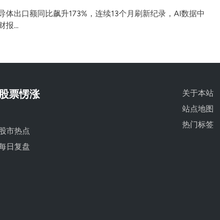
体出口额同比飙升173%，连续13个月刷新纪录，AI数据中
财报…
股票愣涨
关于本站
站点地图
热门标签
股市热点
每日复盘