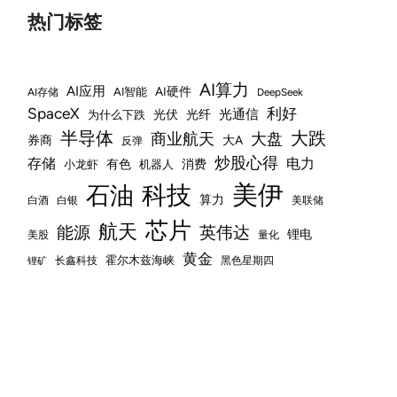
热门标签
AI算力
AI应用
AI硬件
AI智能
AI存储
DeepSeek
SpaceX
利好
光通信
光伏
光纤
为什么下跌
半导体
大跌
商业航天
大盘
券商
大A
反弹
炒股心得
存储
电力
有色
消费
小龙虾
机器人
美伊
科技
石油
算力
白酒
白银
美联储
芯片
航天
能源
英伟达
锂电
美股
量化
黄金
霍尔木兹海峡
长鑫科技
黑色星期四
锂矿