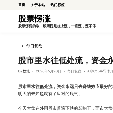
Skip
首页
关于本站
热门标签
to
content
股票愣涨
股票愣愣的涨，股票愣是往上涨，一直涨，涨不停
Posted
每日复盘
in
股市里水往低处流，资金
Posted
by
愣涨
•
2026年5月20日
•
每日复盘
•
AI算力
,
半导体
,
in
股市里水往低处流，资金永远只去赚钱效应最好的
明天的未知也就有了应对的底气。
今天大盘在外围股市普遍下跌的影响下，两市大盘