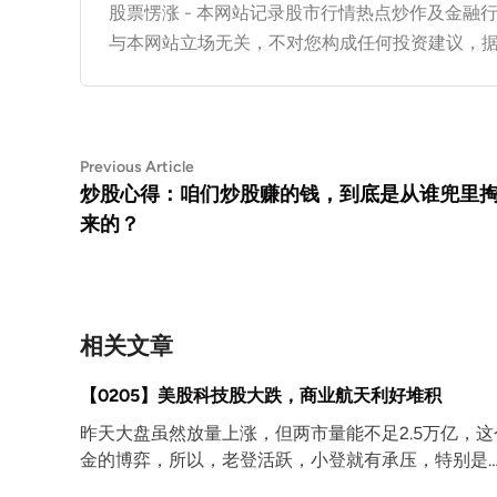
股票愣涨 - 本网站记录股市行情热点炒作及金
与本网站立场无关，不对您构成任何投资建议，
文
Previous
Previous Article
article:
炒股心得：咱们炒股赚的钱，到底是从谁兜里
章
来的？
导
航
相关文章
【0205】美股科技股大跌，商业航天利好堆积
昨天大盘虽然放量上涨，但两市量能不足2.5万亿，
金的博弈，所以，老登活跃，小登就有承压，特别是