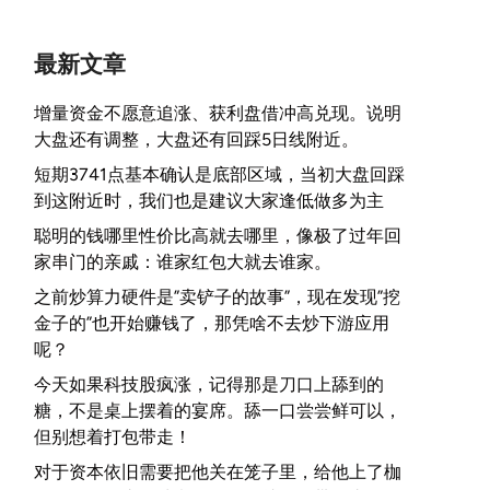
最新文章
增量资金不愿意追涨、获利盘借冲高兑现。说明
大盘还有调整，大盘还有回踩5日线附近。
短期3741点基本确认是底部区域，当初大盘回踩
到这附近时，我们也是建议大家逢低做多为主
聪明的钱哪里性价比高就去哪里，像极了过年回
家串门的亲戚：谁家红包大就去谁家。
之前炒算力硬件是”卖铲子的故事”，现在发现”挖
金子的”也开始赚钱了，那凭啥不去炒下游应用
呢？
今天如果科技股疯涨，记得那是刀口上舔到的
糖，不是桌上摆着的宴席。舔一口尝尝鲜可以，
但别想着打包带走！
对于资本依旧需要把他关在笼子里，给他上了枷