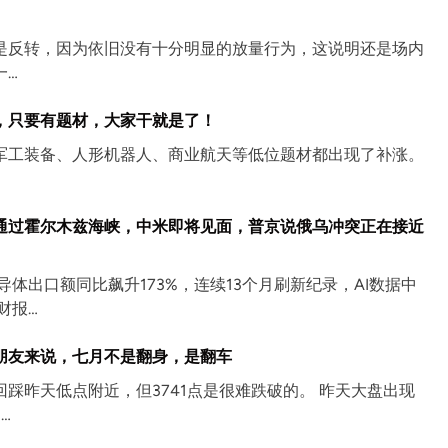
是反转，因为依旧没有十分明显的放量行为，这说明还是场内
一…
，只要有题材，大家干就是了！
军工装备、人形机器人、商业航天等低位题材都出现了补涨。
通过霍尔木兹海峡，中米即将见面，普京说俄乌冲突正在接近
体出口额同比飙升173%，连续13个月刷新纪录，AI数据中
财报…
朋友来说，七月不是翻身，是翻车
踩昨天低点附近，但3741点是很难跌破的。 昨天大盘出现
…