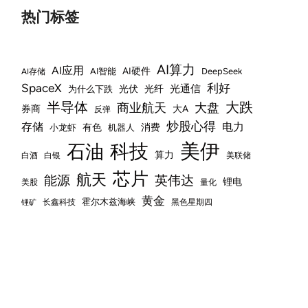
热门标签
AI算力
AI应用
AI硬件
AI智能
DeepSeek
AI存储
SpaceX
利好
光通信
光伏
光纤
为什么下跌
xt
半导体
大跌
商业航天
大盘
券商
大A
反弹
icle:
炒股心得
存储
电力
有色
消费
小龙虾
机器人
美伊
科技
石油
算力
白酒
白银
美联储
芯片
航天
能源
英伟达
锂电
美股
量化
黄金
霍尔木兹海峡
长鑫科技
黑色星期四
锂矿