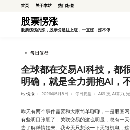
Skip
首页
关于本站
热门标签
to
content
股票愣涨
股票愣愣的涨，股票愣是往上涨，一直涨，涨不停
Posted
每日复盘
in
全球都在交易AI科技，都
明确，就是全力拥抱AI，
Posted
by
愣涨
•
2026年5月8日
•
每日复盘
•
AI科技
,
AI算力
,
in
昨天有两个事件需要和大家简单聊聊，一是股圈网
有些明目张胆了，关联交易的这么明显，总有一天
去了解详情始末。我今天只想谈一下天银机电，这