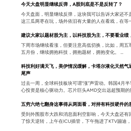
今天大盘明显继续反弹，A股到底是不是反转了？
今天盘面，明显继续反弹，这块我可以告诉大家还不
这三瓜两枣在玩，场外依旧有大量的人在看戏，在等
建议大家以题材股为主，以科技股为主，不要看业绩
下周市场继续看涨，但要注意高低切换，比如，周五
五月份，继续拥抱科技，拥抱题材，拥抱变化。 …
科技利好满天飞，美伊情况缓解，卡塔尔液化天然气
尾声
过去一周，全球科技板块可谓“涨”声雷动。韩国4月半导
心投资是核心驱动力。芯片巨头AMD交出远超预期的
五穷六绝七翻身这事得从两面看，对持有科技硬件的
受到外围股市大跌和消息面利空影响，今天大盘还有回
了惊天逆转，上午在ICU插管，下午拖进了KTV蹦迪，